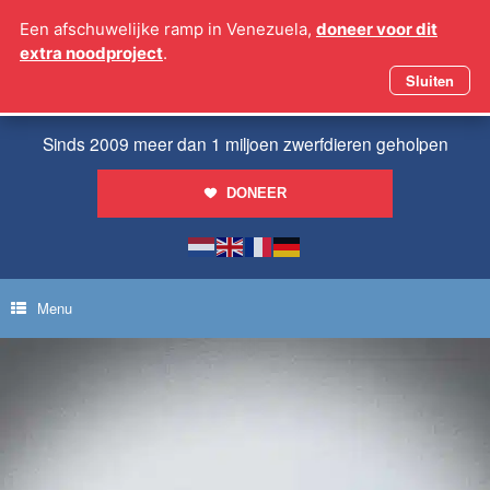
Ga
Een afschuwelijke ramp in Venezuela,
doneer voor dit
naar
extra noodproject
.
de
inhoud
Sluiten
Sinds 2009 meer dan 1 miljoen zwerfdieren geholpen
DONEER
Menu