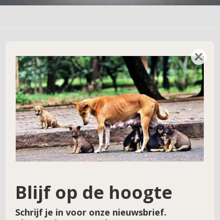
×
Geef een reactie
Je e-mailadres wordt niet gepubliceerd.
Vereiste velden zijn gemarkeerd met
*
Reactie
*
Blijf op de hoogte
Schrijf je in voor onze nieuwsbrief.
Naam
*