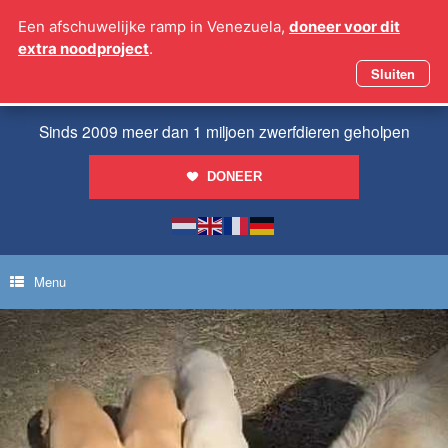
Ga
Een afschuwelijke ramp in Venezuela,
doneer voor dit
naar
extra noodproject
.
de
inhoud
Sluiten
Sinds 2009 meer dan 1 miljoen zwerfdieren geholpen
DONEER
Menu