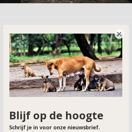
×
Geef een reactie
Je e-mailadres wordt niet gepubliceerd.
Vereiste velden zijn gemarkeerd met
*
Reactie
*
Blijf op de hoogte
Schrijf je in voor onze nieuwsbrief.
Naam
*