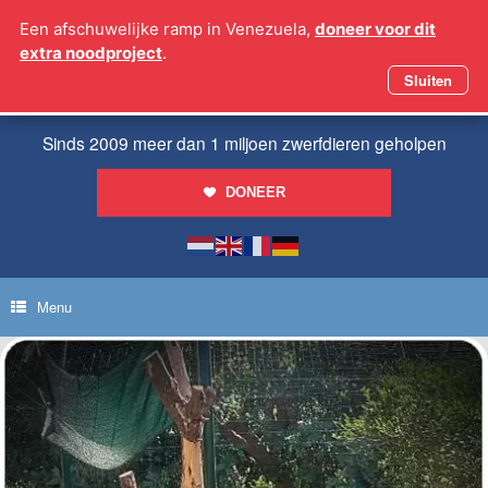
Ga
Een afschuwelijke ramp in Venezuela,
doneer voor dit
naar
extra noodproject
.
de
inhoud
Sluiten
Sinds 2009 meer dan 1 miljoen zwerfdieren geholpen
DONEER
Menu