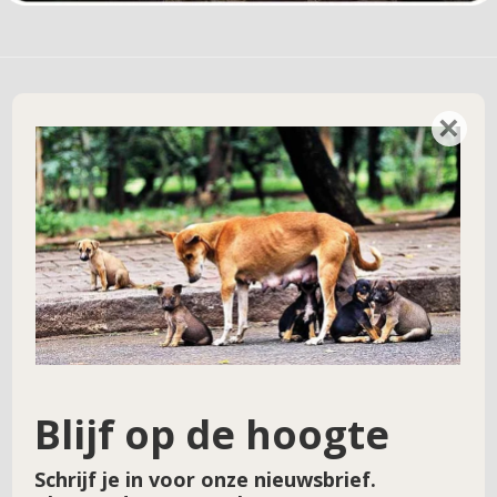
×
Geef een reactie
Je e-mailadres wordt niet gepubliceerd.
Vereiste velden zijn gemarkeerd met
*
Reactie
*
Blijf op de hoogte
Naam
*
Schrijf je in voor onze nieuwsbrief.