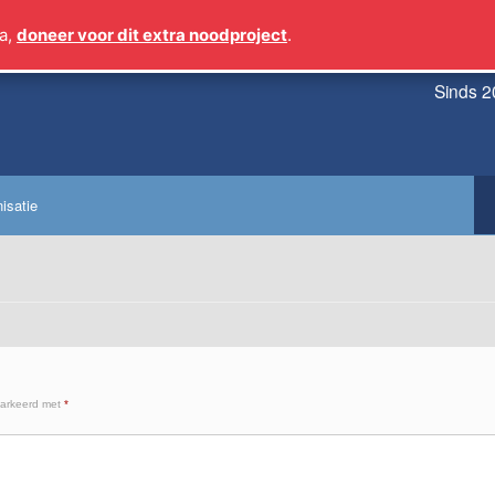
a,
doneer voor dit extra noodproject
.
Sinds 2
isatie
markeerd met
*