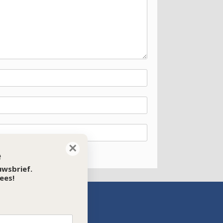
×
e
euwsbrief.
ees!