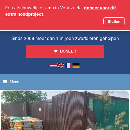
Ga
Een afschuwelijke ramp in Venezuela,
doneer voor dit
naar
extra noodproject
.
de
inhoud
Sluiten
Sinds 2009 meer dan 1 miljoen zwerfdieren geholpen
DONEER
Menu