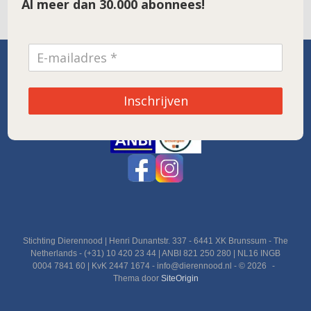
Al meer dan 30.000 abonnees!
SPONSOR VAN DE MAAND
Inschrijven
Noordwolde
Stichting Dierennood | Henri Dunantstr. 337 - 6441 XK Brunssum - The
Netherlands - (+31) 10 420 23 44 | ANBI 821 250 280 | NL16 INGB
0004 7841 60 | KvK 2447 1674 - info@dierennood.nl - © 2026
Thema door
SiteOrigin