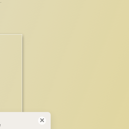
.
×
e