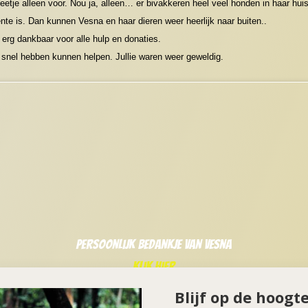
beetje alleen voor. Nou ja, alleen… er bivakkeren heel veel honden in haar huis
nte is. Dan kunnen Vesna en haar dieren weer heerlijk naar buiten..
l erg dankbaar voor alle hulp en donaties.
snel hebben kunnen helpen. Jullie waren weer geweldig.
Persoonlijk bedankje van Vesna
klik hier
Blijf op de hoogt