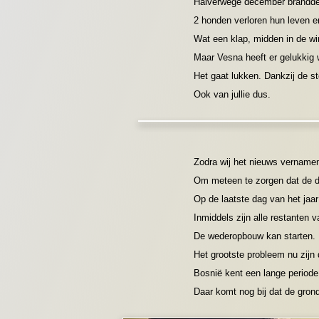
Halverwege december brandde 
2 honden verloren hun leven e
Wat een klap, midden in de wi
Maar Vesna heeft er gelukkig 
Het gaat lukken. Dankzij de s
Ook van jullie dus.
Zodra wij het nieuws vername
Om meteen te zorgen dat de d
Op de laatste dag van het jaar
Inmiddels zijn alle restanten v
De wederopbouw kan starten. H
Het grootste probleem nu zij
Bosnië kent een lange periode 
Daar komt nog bij dat de grond