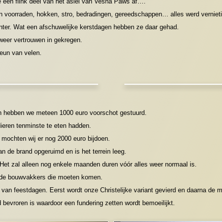
een flink deel van het asiel van Vesna Paws af….
n voorraden, hokken, stro, bedradingen, gereedschappen… alles werd vernieti
nter. Wat een afschuwelijke kerstdagen hebben ze daar gehad.
weer vertrouwen in gekregen.
teun van velen.
n hebben we meteen 1000 euro voorschot gestuurd.
ieren tenminste te eten hadden.
 mochten wij er nog 2000 euro bijdoen.
an de brand opgeruimd en is het terrein leeg.
et zal alleen nog enkele maanden duren vóór alles weer normaal is.
n de bouwvakkers die moeten komen.
van feestdagen. Eerst wordt onze Christelijke variant gevierd en daarna de m
 bevroren is waardoor een fundering zetten wordt bemoeilijkt.