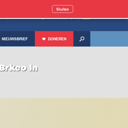
Sluiten
 miljoen zwerfdieren geholpen
NIEUWSBRIEF
DONEREN
Brkco in