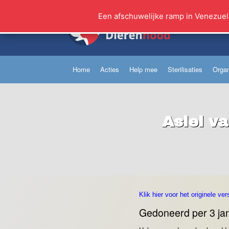
Ga
naar
Een afschuwelijke ramp in Venezuel
de
inhoud
Home
Acties
Help mee
Sterilisaties
Organ
Asiel v
Klik hier voor het originele ver
Gedoneerd per 3 jan