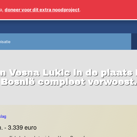
a,
doneer voor dit extra noodproject
.
Sinds 2009 meer dan 1
isatie
an Vesna Lukic in de plaats 
Bosnië compleet verwoest.
slag
. - 3.339 euro