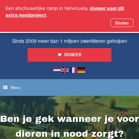
Ga
Een afschuwelijke ramp in Venezuela,
doneer voor dit
naar
extra noodproject
.
de
inhoud
Sluiten
Sinds 2009 meer dan 1 miljoen zwerfdieren geholpen
DONEER
Menu
Ben je gek wanneer je voor
dieren in nood zorgt?