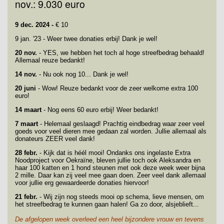
nov.: 9.030 euro
9 dec. 2024 -
€ 10
9 jan. '23 - Weer twee donaties erbij! Dank je wel!
20 nov.
- YES, we hebben het toch al hoge streefbedrag behaald!
Allemaal reuze bedankt!
14 nov.
- Nu ook nog 10... Dank je wel!
20 juni
- Wow! Reuze bedankt voor de zeer welkome extra 100
euro!
14 maart
- Nog eens 60 euro erbij! Weer bedankt!
7 maart
- Helemaal geslaagd! Prachtig eindbedrag waar zeer veel
goeds voor veel dieren mee gedaan zal worden. Jullie allemaal als
donateurs ZEER veel dank!
28 febr.
- Kijk dat is héél mooi! Ondanks ons ingelaste Extra
Noodproject voor Oekraïne, bleven jullie toch ook Aleksandra en
haar 100 katten en 1 hond steunen met ook deze week weer bijna
2 mille. Daar kan zij veel mee gaan doen. Zeer veel dank allemaal
voor jullie erg gewaardeerde donaties hiervoor!
21 febr.
- Wij zijn nog steeds mooi op schema, lieve mensen, om
het streefbedrag te kunnen gaan halen! Ga zo door, alsjeblieft...
De afgelopen week overleed een heel bijzondere vrouw en tevens