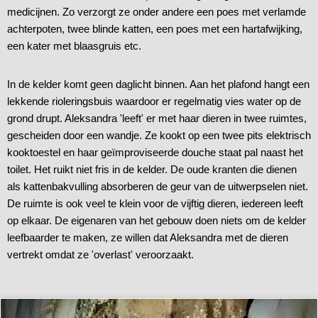
medicijnen. Zo verzorgt ze onder andere een poes met verlamde
achterpoten, twee blinde katten, een poes met een hartafwijking,
een kater met blaasgruis etc.
In de kelder komt geen daglicht binnen. Aan het plafond hangt een
lekkende rioleringsbuis waardoor er regelmatig vies water op de
grond drupt. Aleksandra 'leeft' er met haar dieren in twee ruimtes,
gescheiden door een wandje. Ze kookt op een twee pits elektrisch
kooktoestel en haar geïmproviseerde douche staat pal naast het
toilet. Het ruikt niet fris in de kelder. De oude kranten die dienen
als kattenbakvulling absorberen de geur van de uitwerpselen niet.
De ruimte is ook veel te klein voor de vijftig dieren, iedereen leeft
op elkaar. De eigenaren van het gebouw doen niets om de kelder
leefbaarder te maken, ze willen dat Aleksandra met de dieren
vertrekt omdat ze 'overlast' veroorzaakt.