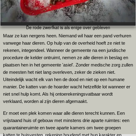
De rode zwerfkat is als enige over gebleven
Maar ze kan nergens heen. Niemand wil haar een pand verhuren
vanwege haar dieren. Op hulp van de overheid hoeft ze niet te
rekenen, integendeel. Wanneer de gemeente na een juridische
procedure de kelder ontruimt, nemen ze alle dieren in beslag en
plaatsen hen in het gemeente 'asiel'. Zonder medische zorg zullen
de meesten het niet lang overleven, zeker de zieken niet.
Uiteindelijk wacht elk van hen de dood en niet op een humane
manier. De katten van de hoarder wacht hetzelfde lot wanneer er
niet snel hulp komt. Als hij ontoerekeningsvatbaar wordt
verklaard, worden al zijn dieren afgemaakt.
Er moet een plek komen waar alle dieren terecht kunnen. Een
vrijstaand huis of gebouw met minstens drie aparte ruimtes: een
quarantaineruimte en twee aparte kamers om twee groepen
katten te huisvesten, rekening houdend met hun karakter en