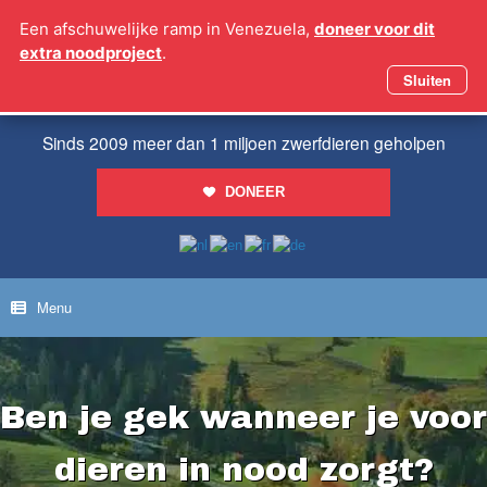
Ga
Een afschuwelijke ramp in Venezuela,
doneer voor dit
naar
extra noodproject
.
de
inhoud
Sluiten
Sinds 2009 meer dan 1 miljoen zwerfdieren geholpen
DONEER
Menu
Ben je gek wanneer je voor
dieren in nood zorgt?