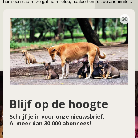
hem een naam, ze gaf hem liefde, haalde hem uit de anonimiteit.
Dan is er nog de 'hoarder', de kattenverzamelaar, een man die
×
niet voor zichzelf kan zorgen, maar toch alle katten van de straat
haalt, ook al heeft hij geen geld om ze eten te geven of
verzorging, laat staan om de dieren te steriliseren. Hij woont in
een vreselijk vervuild huisje en laat bijna niemand binnen.
Aleksandra won langzaam zijn vertrouwen waardoor ze de katten
een beetje kan helpen.
Blijf op de hoogte
Schrijf je in voor onze nieuwsbrief.
Al meer dan 30.000 abonnees!