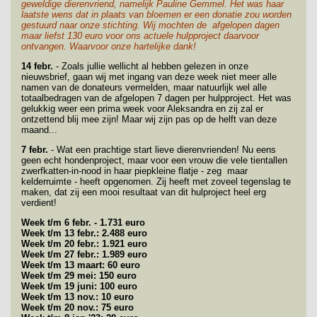
geweldige dierenvriend, namelijk Pauline Gemmel. Het was haar
laatste wens dat in plaats van bloemen er een donatie zou worden
gestuurd naar onze stichting. Wij mochten de afgelopen dagen
maar liefst 130 euro voor ons actuele hulpproject daarvoor
ontvangen. Waarvoor onze hartelijke dank!
1
4 febr.
- Zoals jullie wellicht al hebben gelezen in onze
nieuwsbrief, gaan wij met ingang van deze week niet meer alle
namen van de donateurs vermelden, maar natuurlijk wel alle
totaalbedragen van de afgelopen 7 dagen per hulpproject. Het was
gelukkig weer een prima week voor Aleksandra en zij zal er
ontzettend blij mee zijn! Maar wij zijn pas op de helft van deze
maand...
7 febr.
- Wat een prachtige start lieve dierenvrienden! Nu eens
geen echt hondenproject, maar voor een vrouw die vele tientallen
zwerfkatten-in-nood in haar piepkleine flatje - zeg maar
kelderruimte - heeft opgenomen. Zij heeft met zoveel tegenslag te
maken, dat zij een mooi resultaat van dit hulproject heel erg
verdient!
Week t/m 6 febr. - 1.731 euro
Week t/m 13 febr.: 2.488 euro
Week t/m 20 febr.: 1.921 euro
Week t/m 27 febr.: 1.989 euro
Week t/m 13 maart: 60 euro
Week t/m 29 mei: 150 euro
Week t/m 19 juni: 100 euro
Week t/m 13 nov.: 10 euro
Week t/m 20 nov.: 75 euro