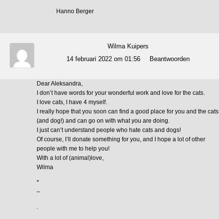
Hanno Berger
Wilma Kuipers
14 februari 2022 om 01:56
Beantwoorden
Dear Aleksandra,
I don’t have words for your wonderful work and love for the cats.
I love cats, I have 4 myself.
I really hope that you soon can find a good place for you and the cats
(and dog!) and can go on with what you are doing.
I just can’t understand people who hate cats and dogs!
Of course, I’ll donate something for you, and I hope a lot of other
people with me to help you!
With a lot of (animal)love,
Wilma
*
–
.