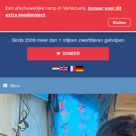
Ga
Een afschuwelijke ramp in Venezuela,
doneer voor dit
naar
extra noodproject
.
de
inhoud
Sluiten
Sinds 2009 meer dan 1 miljoen zwerfdieren geholpen
DONEER
Menu