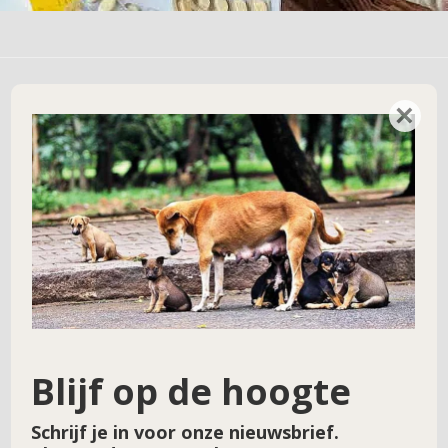
×
Geef een reactie
Je e-mailadres wordt niet gepubliceerd.
Vereiste velden zijn gemarkeerd met
*
Reactie
*
Blijf op de hoogte
Schrijf je in voor onze nieuwsbrief.
Naam
*