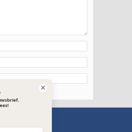
×
e
euwsbrief.
ees!