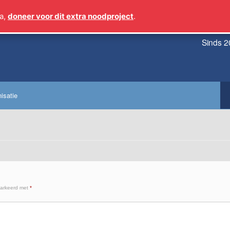
a,
doneer voor dit extra noodproject
.
Sinds 2
isatie
markeerd met
*