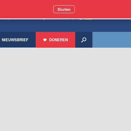
Sluiten
 miljoen zwerfdieren geholpen
NIEUWSBRIEF
DONEREN