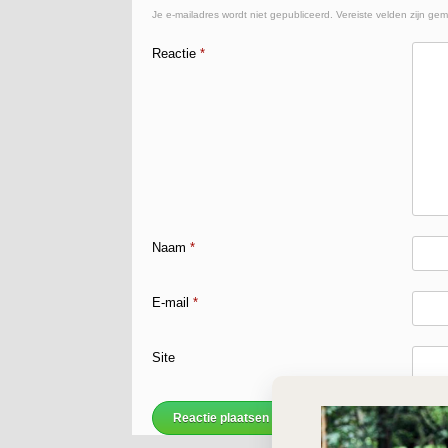
Je e-mailadres wordt niet gepubliceerd.
Vereiste velden zijn ge
Reactie
*
Naam
*
E-mail
*
Site