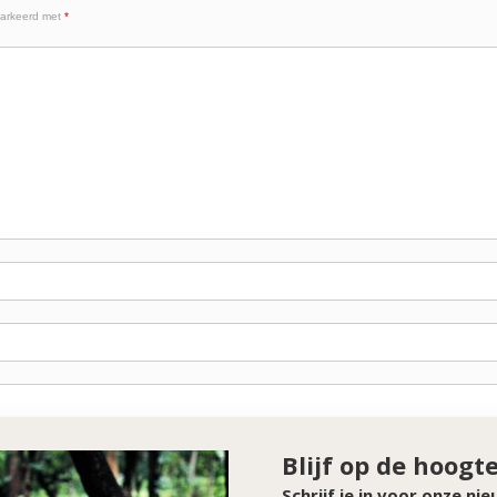
markeerd met
*
Blijf op de hoogt
Schrijf je in voor onze ni