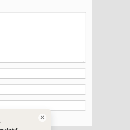
×
e
euwsbrief.