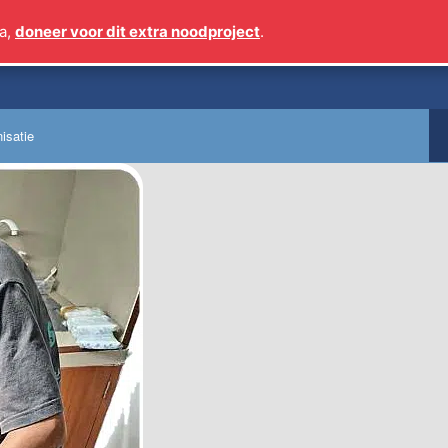
a,
doneer voor dit extra noodproject
.
Sinds 2009 meer dan 1
isatie