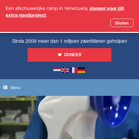
Ga
Een afschuwelijke ramp in Venezuela,
doneer voor dit
naar
extra noodproject
.
de
inhoud
Sluiten
Sinds 2009 meer dan 1 miljoen zwerfdieren geholpen
DONEER
Menu