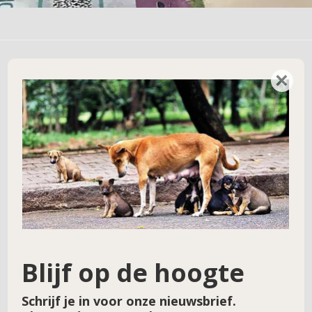
×
Geef een reactie
Je e-mailadres wordt niet gepubliceerd.
Vereiste velden zijn gemarkeerd met
*
Reactie
*
Blijf op de hoogte
Schrijf je in voor onze nieuwsbrief.
Naam
*