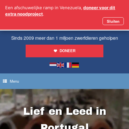
Ga
Een afschuwelijke ramp in Venezuela,
doneer voor dit
naar
extra noodproject
.
de
inhoud
Sluiten
Sinds 2009 meer dan 1 miljoen zwerfdieren geholpen
DONEER
Menu
Lief en Leed in
Portugal