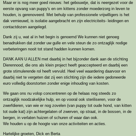
Maar er is nog meer goed nieuws: het gebouwtje, dat is neergezet voor de
eerste opvang van puppy's en om kittens zonder moederzorg in leven te
houden, is gerenoveerd. Met behulp van professionele vrijwilligers is het
dak vernieuwd, is isolatie aangebracht en zijn electriciteits- leidingen en
contactdozen aangelegd.
Dank zij u, wat al in het begin is genoemd We kunnen niet genoeg
benadrukken dat zonder uw gulle en vele steun de zo ontzaglijk nodige
verbeteringen nooit tot stand hadden kunnen komen.
DANK AAN U ALLEN met daarbij in het bijzonder dank aan de stichting
Dierennood, die ons als klein project heeft geaccepteerd en daarbij een
grote stimulerende rol heeft vervuld. Heel veel waardering daarvoor en
daarbij niet te vergeten dat zij een stichting zijn die iedere gedoneerde
euro volledig doorstorten zonder enige inhouding van kosten.
We gaan ons nu volop concentreren op de helaas nog steeds zo
ontzaglijk noodzakelijke hulp, en op vooral ook steriliseren, voor de
zwerfdieren, van wie er nog zovelen (van puppy tot oude hond, van kitten
tot oude kat) zijn achtergelaten of zwerven, op straat, in de bossen, in de
bergen, in verlaten huizen of schuren of waar dan ook.
We houden u op de hoogte van onze activiteiten en acties.
Hartelijke groeten, Dick en Berta