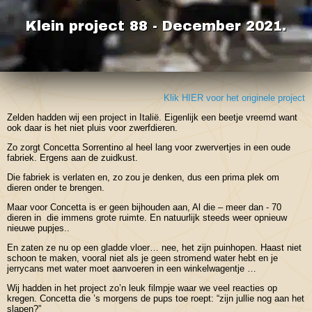
Klein project 88 - December 2021.
Klik HIER voor het originele project
Zelden hadden wij een project in Italië. Eigenlijk een beetje vreemd want
ook daar is het niet pluis voor zwerfdieren.
Zo zorgt Concetta Sorrentino al heel lang voor zwervertjes in een oude
fabriek. Ergens aan de zuidkust.
Die fabriek is verlaten en, zo zou je denken, dus een prima plek om
dieren onder te brengen.
Maar voor Concetta is er geen bijhouden aan, Al die – meer dan - 70
dieren in die immens grote ruimte. En natuurlijk steeds weer opnieuw
nieuwe pupjes..
En zaten ze nu op een gladde vloer… nee, het zijn puinhopen. Haast niet
schoon te maken, vooral niet als je geen stromend water hebt en je
jerrycans met water moet aanvoeren in een winkelwagentje …
Wij hadden in het project zo’n leuk filmpje waar we veel reacties op
kregen. Concetta die ’s morgens de pups toe roept: “zijn jullie nog aan het
slapen?”