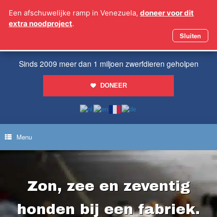
Ga
Een afschuwelijke ramp in Venezuela,
doneer voor dit
naar
extra noodproject
.
de
inhoud
Sluiten
Sinds 2009 meer dan 1 miljoen zwerfdieren geholpen
DONEER
Menu
Zon, zee en zeventig
honden bij een fabriek.