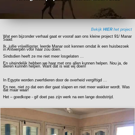
Bekijk
HIER
het project
Wat een bijzonder verhaal gaat er vooraf aan ons kleine project 91/ Manar
Saad.
Ik, jullie vrijwilligster, leerde Manar ooit kennen omdat ik een huisbezoek
in Antwerpen voor haar zou doen.
Sindsdien heeft ze me niet meer losgelaten …
En uiteindelijk hebben we haar met ons allen kunnen helpen. Nou ja, de
dieren kunnen helpen. Want dát is wat wij doen!
In Egypte worden zwerfdieren door de overheid vergiftigd …
En nee, niet zo dat een dier gaat slapen en niet meer wakker wordt. Was
dat maar waar!
Het – goedkope - gif doet pas zijn werk na een lange doodstrijd.