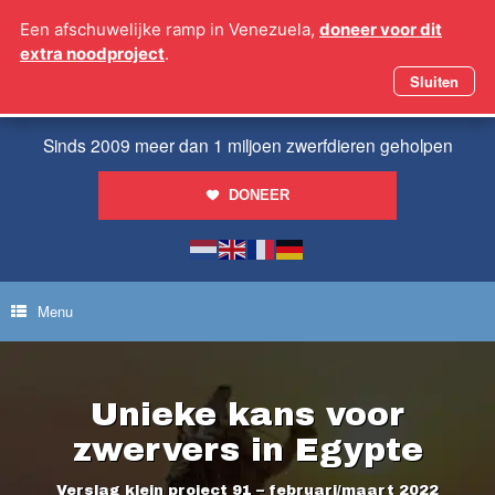
Ga
Een afschuwelijke ramp in Venezuela,
doneer voor dit
naar
extra noodproject
.
de
inhoud
Sluiten
Sinds 2009 meer dan 1 miljoen zwerfdieren geholpen
DONEER
Menu
Unieke kans voor
zwervers in Egypte
Verslag klein project 91 – februari/maart 2022