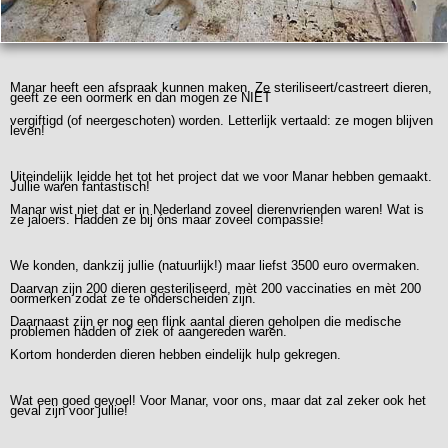
Manar heeft een afspraak kunnen maken. Ze steriliseert/castreert dieren,
geeft ze een oormerk en dan mogen ze NIET
vergiftigd (of neergeschoten) worden. Letterlijk vertaald: ze mogen blijven
leven!
Uiteindelijk leidde het tot het project dat we voor Manar hebben gemaakt.
Jullie waren fantastisch!
Manar wist niet dat er in Nederland zoveel dierenvrienden waren! Wat is
ze jaloers. Hadden ze bij óns maar zoveel compassie!
We konden, dankzij jullie (natuurlijk!) maar liefst 3500 euro overmaken.
Daarvan zijn 200 dieren gesteriliseerd, mèt 200 vaccinaties en mèt 200
oormerken zodat ze te onderscheiden zijn.
Daarnaast zijn er nog een flink aantal dieren geholpen die medische
problemen hadden of ziek of aangereden waren.
Kortom honderden dieren hebben eindelijk hulp gekregen.
Wat een goed gevoel! Voor Manar, voor ons, maar dat zal zeker ook het
geval zijn voor jullie!