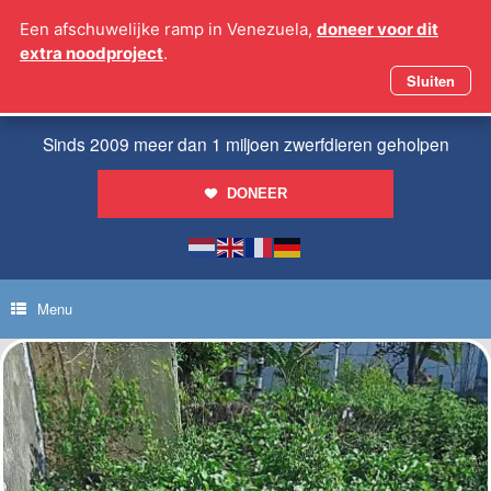
Ga
Een afschuwelijke ramp in Venezuela,
doneer voor dit
naar
extra noodproject
.
de
inhoud
Sluiten
Sinds 2009 meer dan 1 miljoen zwerfdieren geholpen
DONEER
Menu