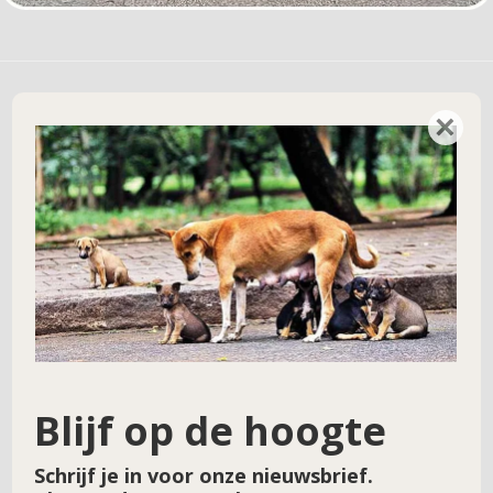
×
Geef een reactie
Je e-mailadres wordt niet gepubliceerd.
Vereiste velden zijn gemarkeerd met
*
Reactie
*
Blijf op de hoogte
Schrijf je in voor onze nieuwsbrief.
Naam
*