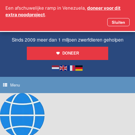
Ga
Een afschuwelijke ramp in Venezuela,
doneer voor dit
naar
extra noodproject
.
de
inhoud
Sluiten
Sinds 2009 meer dan 1 miljoen zwerfdieren geholpen
DONEER
Menu