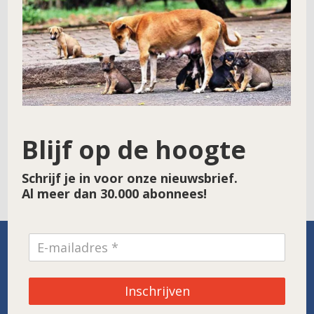
E-mail
*
Site
Blijf op de hoogte
Schrijf je in voor onze nieuwsbrief.
Al meer dan 30.000 abonnees!
SPONSOR VAN DE MAAND
Inschrijven
Noordwolde