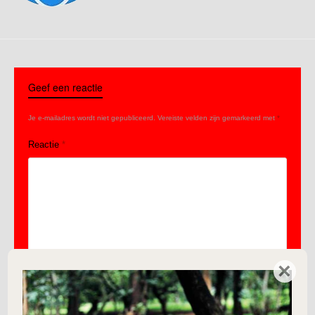
Geef een reactie
Je e-mailadres wordt niet gepubliceerd.
Vereiste velden zijn gemarkeerd met
*
Reactie
*
×
Naam
*