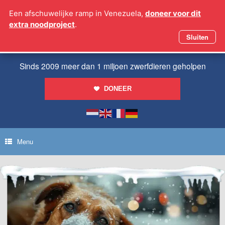
Ga
Een afschuwelijke ramp in Venezuela,
doneer voor dit
naar
extra noodproject
.
de
inhoud
Sluiten
Sinds 2009 meer dan 1 miljoen zwerfdieren geholpen
DONEER
Menu