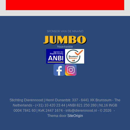
SPONSOR VAN DE MAAND
Noordwolde
Stichting Dierennood | Henri Dunantstr. 337 - 6441 XK Brunssum - The
Netherlands - (+31) 10 420 23 44 | ANBI 821 250 280 | NL16 INGB
0004 7841 60 | KvK 2447 1674 - info@dierennood.nl - © 2026
Thema door
SiteOrigin