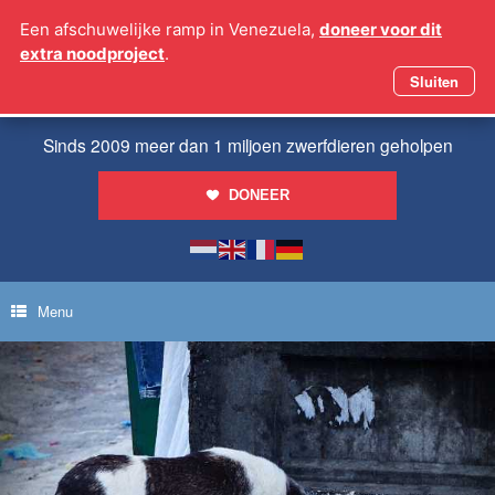
Ga
Een afschuwelijke ramp in Venezuela,
doneer voor dit
naar
extra noodproject
.
de
inhoud
Sluiten
Sinds 2009 meer dan 1 miljoen zwerfdieren geholpen
DONEER
Menu