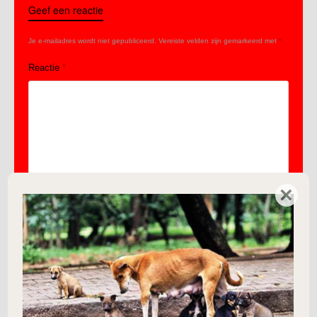
Geef een reactie
Je e-mailadres wordt niet gepubliceerd.
Vereiste velden zijn gemarkeerd met
*
Reactie
*
×
Naam
*
E-mail
*