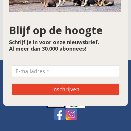
Site
Blijf op de hoogte
Schrijf je in voor onze nieuwsbrief.
Al meer dan 30.000 abonnees!
SPONSOR VAN DE MAAND
Inschrijven
Noordwolde