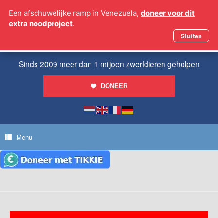
Ga
Een afschuwelijke ramp in Venezuela,
doneer voor dit
naar
extra noodproject
.
de
inhoud
Sluiten
Sinds 2009 meer dan 1 miljoen zwerfdieren geholpen
DONEER
Menu