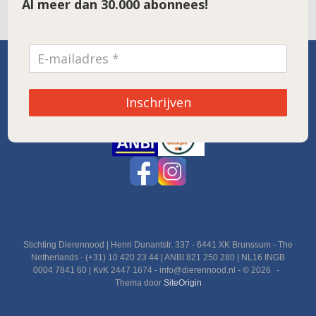
Al meer dan 30.000 abonnees!
SPONSOR VAN DE MAAND
Inschrijven
Noordwolde
Stichting Dierennood | Henri Dunantstr. 337 - 6441 XK Brunssum - The
Netherlands - (+31) 10 420 23 44 | ANBI 821 250 280 | NL16 INGB
0004 7841 60 | KvK 2447 1674 - info@dierennood.nl - © 2026
Thema door
SiteOrigin