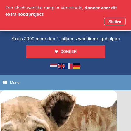
Ga
Een afschuwelijke ramp in Venezuela,
doneer voor dit
naar
extra noodproject
.
de
inhoud
Sluiten
Sinds 2009 meer dan 1 miljoen zwerfdieren geholpen
DONEER
Menu