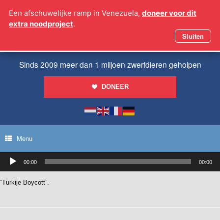
Ga
Een afschuwelijke ramp in Venezuela,
doneer voor dit
naar
extra noodproject
.
de
inhoud
Sluiten
Sinds 2009 meer dan 1 miljoen zwerfdieren geholpen
DONEER
Menu
Audiospeler
00:00
00:00
“Turkije Boycott”.