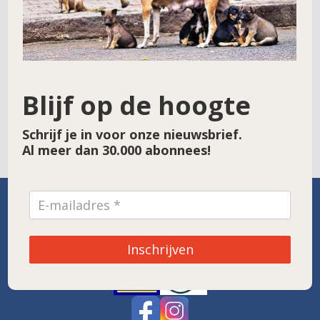
Site
Blijf op de hoogte
Schrijf je in voor onze nieuwsbrief.
Al meer dan 30.000 abonnees!
SPONSOR VAN DE MAAND
Inschrijven
Noordwolde