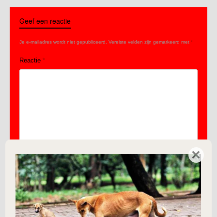
Geef een reactie
Je e-mailadres wordt niet gepubliceerd.
Vereiste velden zijn gemarkeerd met
*
Reactie
*
×
Naam
*
E-mail
*