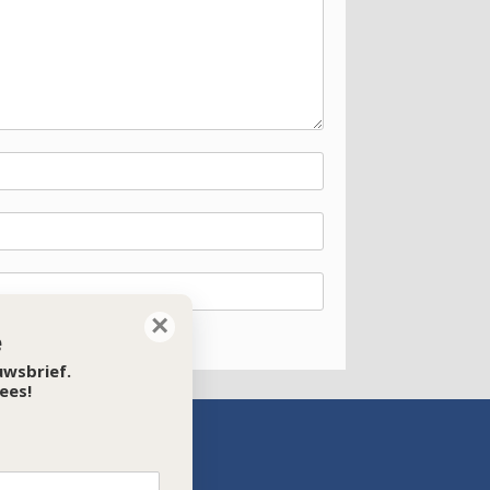
×
e
euwsbrief.
ees!