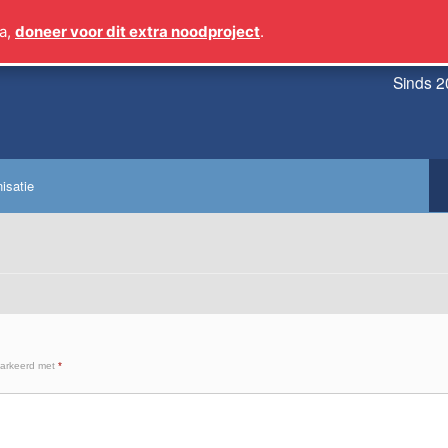
a,
doneer voor dit extra noodproject
.
Sinds 2
isatie
markeerd met
*