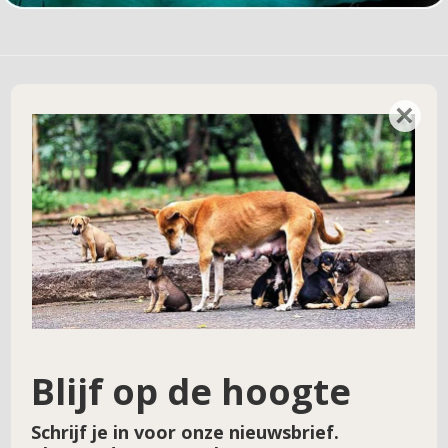
×
Geef een reactie
Je e-mailadres wordt niet gepubliceerd.
Vereiste velden zijn gemarkeerd met
*
Reactie
*
Blijf op de hoogte
Schrijf je in voor onze nieuwsbrief.
Naam
*