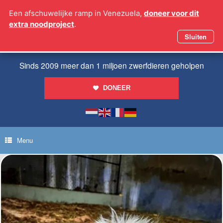
Ga
Een afschuwelijke ramp in Venezuela,
doneer voor dit
naar
extra noodproject
.
de
inhoud
Sluiten
Sinds 2009 meer dan 1 miljoen zwerfdieren geholpen
DONEER
Menu