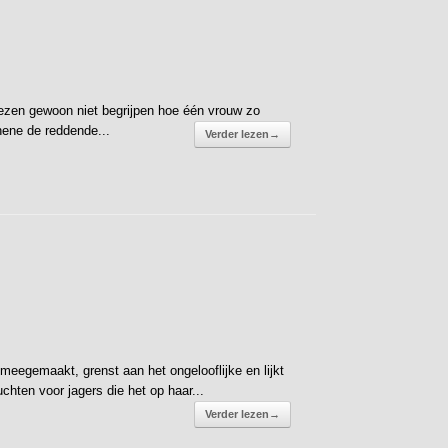
lezen gewoon niet begrijpen hoe één vrouw zo
thene de reddende...
Verder lezen
→
eegemaakt, grenst aan het ongelooflijke en lijkt
hten voor jagers die het op haar...
Verder lezen
→