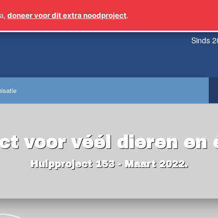
a,
doneer voor dit extra noodproject
.
Sinds 2
isatie
ct voor véél dieren en
Hulpproject 153 - Maart 2022.