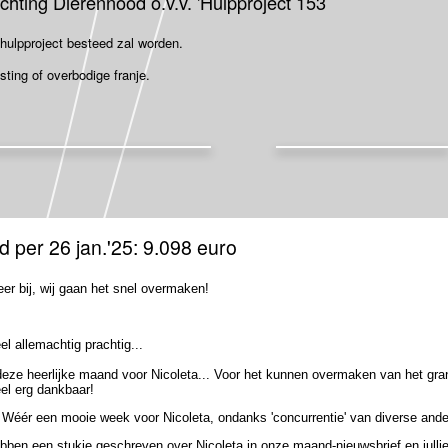
hting Dierennood o.v.v. 'Hulpproject 153 ’
t hulpproject besteed zal worden.
sting of overbodige franje.
d per 26 jan.'25: 9.098 euro
er bij, wij gaan het snel overmaken!
el allemachtig prachtig...
eze heerlijke maand voor Nicoleta... Voor het kunnen overmaken van het gran
eel erg dankbaar!
 Wéér een mooie week voor Nicoleta, ondanks 'concurrentie' van diverse ander
bben een stukje geschreven over Nicoleta in onze maand-nieuwsbrief en jull