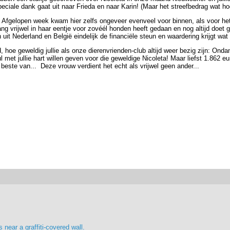
eciale dank gaat uit naar Frieda en naar Karin! (Maar het streefbedrag wat ho
an! Afgelopen week kwam hier zelfs ongeveer evenveel voor binnen, als voor het
ng vrijwel in haar eentje voor zovéél honden heeft gedaan en nog altijd doet g
en uit Nederland en België eindelijk de financiële steun en waardering krijgt wat 
d, hoe geweldig jullie als onze dierenvrienden-club altijd weer bezig zijn: On
l met jullie hart willen geven voor die geweldige Nicoleta! Maar liefst 1.862 
 beste van... Deze vrouw verdient het echt als vrijwel geen ander...