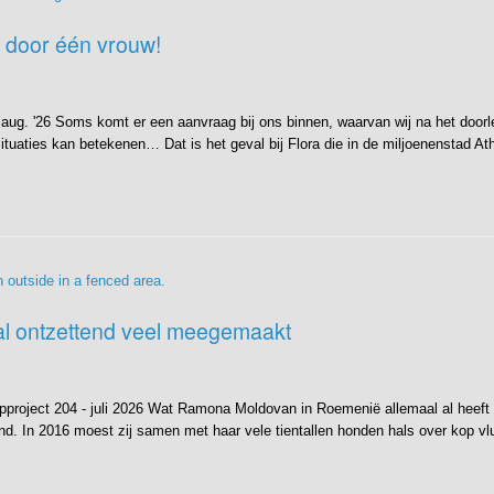
l door één vrouw!
- aug. '26 Soms komt er een aanvraag bij ons binnen, waarvan wij na het door
situaties kan betekenen… Dat is het geval bij Flora die in de miljoenenstad A
al ontzettend veel meegemaakt
roject 204 - juli 2026 Wat Ramona Moldovan in Roemenië allemaal al heeft m
d. In 2016 moest zij samen met haar vele tientallen honden hals over kop vluc