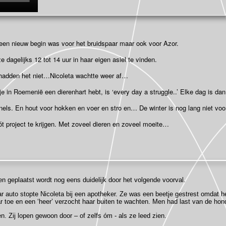
n een nieuw begin was voor het bruidspaar maar ook voor Azor.
e dagelijks 12 tot 14 uur in haar eigen asiel te vinden.
 hadden het niet…Nicoleta wachtte weer af…
 je in Roemenië een dierenhart hebt, is ‘every day a struggle..’ Elke dag is dan 
s. En hout voor hokken en voer en stro en… De winter is nog lang niet voor
óót project te krijgen. Met zoveel dieren en zoveel moeite…
n geplaatst wordt nog eens duidelijk door het volgende voorval.
 auto stopte Nicoleta bij een apotheker. Ze was een beetje gestrest omdat h
 toe en een ‘heer’ verzocht haar buiten te wachten. Men had last van de ho
n. Zij lopen gewoon door – of zelfs óm - als ze leed zien.