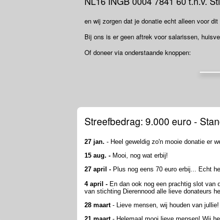
NL16 INGB 0004 7841 60 t.n.v. Stic
en wij zorgen dat je donatie echt alleen voor di
Bij ons is er geen aftrek voor salarissen, huisve
Of doneer via onderstaande knoppen:
Streefbedrag: 9.000 euro - Stan
27 jan.
- Heel geweldig zo'n mooie donatie er we
15 aug. -
Mooi, nog wat erbij!
27 april -
Plus nog eens 70 euro erbij... Echt he
4 april -
En dan ook nog een prachtig slot van d
van stichting Dierennood alle lieve donateurs h
28 maart
- Lieve mensen, wij houden van jullie!
21 maart
- Helemaal mooi lieve mensen! Wij he