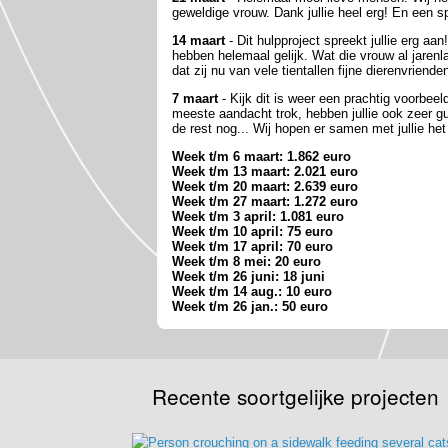
geweldige vrouw. Dank jullie heel erg! En een sp
14 maart
- Dit hulpproject spreekt jullie erg a
hebben helemaal gelijk. Wat die vrouw al jarenla
dat zij nu van vele tientallen fijne dierenvriend
7 maart
- Kijk dit is weer een prachtig voorbeel
meeste aandacht trok, hebben jullie ook zeer gu
de rest nog... Wij hopen er samen met jullie het
Week t/m 6 maart: 1.862 euro
Week t/m 13 maart: 2.021 euro
Week t/m 20 maart: 2.639 euro
Week t/m 27 maart: 1.272 euro
Week t/m 3 april: 1.081 euro
Week t/m 10 april: 75 euro
Week t/m 17 april: 70 euro
Week t/m 8 mei: 20 euro
Week t/m 26 juni: 18 juni
Week t/m 14 aug.: 10 euro
Week t/m 26 jan.: 50 euro
Recente soortgelijke projecten