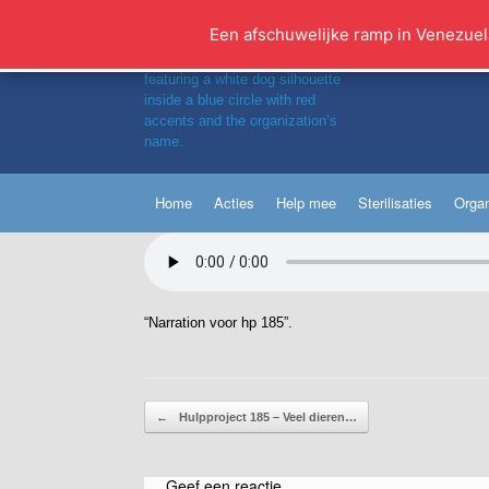
Ga
naar
Een afschuwelijke ramp in Venezuel
de
inhoud
Home
Acties
Help mee
Sterilisaties
Organ
“Narration voor hp 185”.
Bericht navigatie
←
Hulpproject 185 – Veel dieren…
Geef een reactie