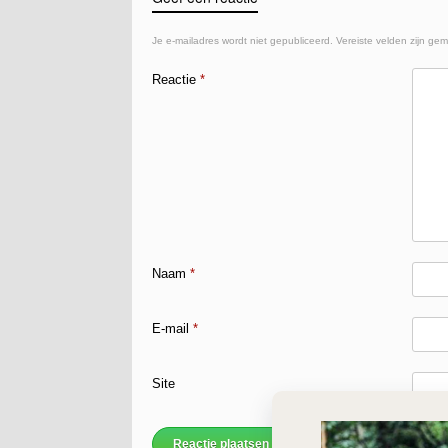
Je e-mailadres wordt niet gepubliceerd.
Vereiste velden zijn ge
Reactie
*
Naam
*
E-mail
*
Site