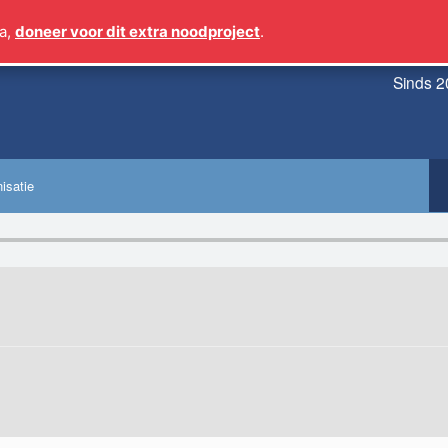
a,
doneer voor dit extra noodproject
.
Sinds 2
isatie