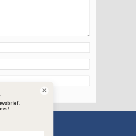
×
e
euwsbrief.
ees!