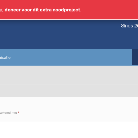
a,
doneer voor dit extra noodproject
.
Sinds 2
isatie
markeerd met
*