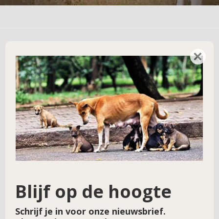
×
Geef een reactie
Je e-mailadres wordt niet gepubliceerd.
Vereiste velden zijn gemarkeerd met
*
Reactie
*
Blijf op de hoogte
Schrijf je in voor onze nieuwsbrief.
Naam
*