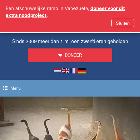
Ga
Een afschuwelijke ramp in Venezuela,
doneer voor dit
naar
extra noodproject
.
de
inhoud
Sluiten
Sinds 2009 meer dan 1 miljoen zwerfdieren geholpen
DONEER
Menu