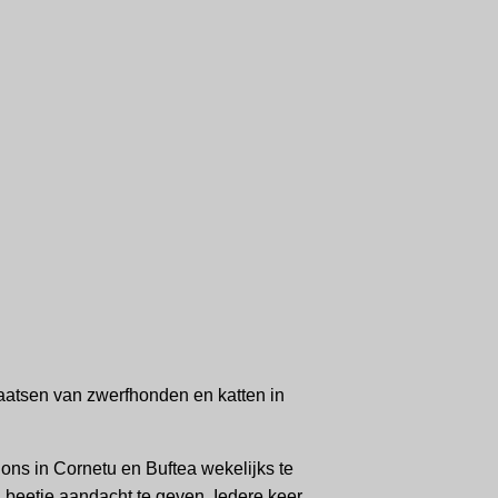
tplaatsen van zwerfhonden en katten in
ions in Cornetu en Buftea wekelijks te
 beetje aandacht te geven. Iedere keer