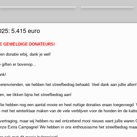
025: 5.415 euro
LE GEWELDIGE DONATEURS!
n donatie erbij, dank je wel!
 giften er bovenop...
ank!
envrienden, we hebben het streefbedrag behaald. Veel dank aan jullie allen!
en, we tikken bijna het streefbedrag aan!
lie hebben nog een aantal mooie en heel nuttige donaties eraan toegevoegd. 
 met het winterklaar maken van de vele verblijven voor de honden èn de katte
vertraging, maar wij hebben nu wel ontzettend mooi nieuws want jullie wa
. onze Extra Campagne! We hebben in ons enthousiasme het streefbedrag maar