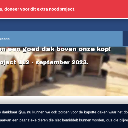
a,
doneer voor dit extra noodproject
.
Sinds 2009 meer dan 1
isatie
len een goed dak boven onze kop!
roject 112 - september 2023.
 zo dankbaar 😰🙏 nu kunnen we ook zorgen voor de kapotte daken waar het do
arvan een paar zieke dieren die niet bemiddelt kunnen worden, dus die blijve