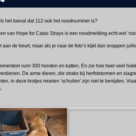
️❤️
 Is het toeval dat 112 ook het noodnummer is?
en van Hope for Catas Strays is een noodmelding echt wel ‘noo
st aan de beurt, maar als je naar de foto’s kijkt dan snappen jul
enteel ruim 300 honden en katten. En zie hoe heel veel hokken
erdienen. De arme dieren, die straks bij herfststormen en slagr
, in deze krotjes moeten ‘schuilen’ zijn niet te benijden. Vraa
.