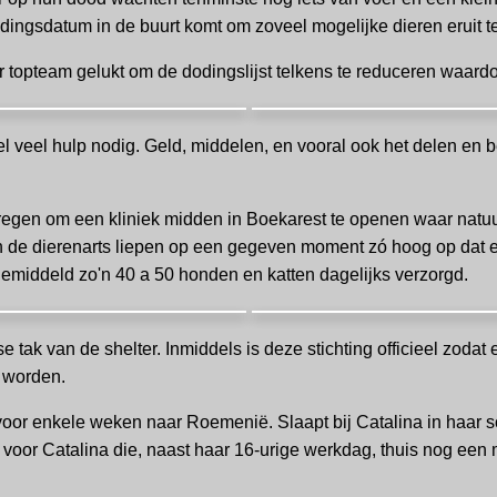
odingsdatum in de buurt komt om zoveel mogelijke dieren eruit t
ar topteam gelukt om de dodingslijst telkens te reduceren waar
eel veel hulp nodig. Geld, middelen, en vooral ook het delen e
kregen om een kliniek midden in Boekarest te openen waar natuur
 de dierenarts liepen op een gegeven moment zó hoog op dat e
gemiddeld zo'n 40 a 50 honden en katten dagelijks verzorgd.
 tak van de shelter. Inmiddels is deze stichting officieel zodat 
 worden.
 voor enkele weken naar Roemenië. Slaapt bij Catalina in haar 
t voor Catalina die, naast haar 16-urige werkdag, thuis nog een