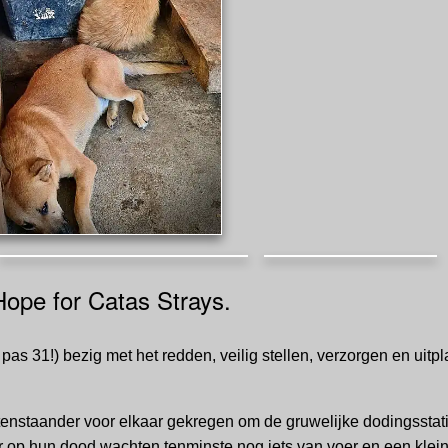
Hope for Catas Strays.
lf pas 31!) bezig met het redden, veilig stellen, verzorgen en ui
uitenstaander voor elkaar gekregen om de gruwelijke dodingsstat
 op hun dood wachten tenminste nog iets van voer en een klein