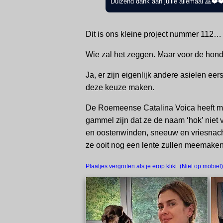
Duizend dank aan jullie allemaal 🙏❤️❤
Dit is ons kleine project nummer 112…
Wie zal het zeggen. Maar voor de hond
Ja, er zijn eigenlijk andere asielen eer
deze keuze maken.
De Roemeense Catalina Voica heeft mom
gammel zijn dat ze de naam ‘hok’ niet v
en oostenwinden, sneeuw en vriesnachten
ze ooit nog een lente zullen meemaken
Plaatjes vergroten als je erop klikt. (Niet op mobiel)