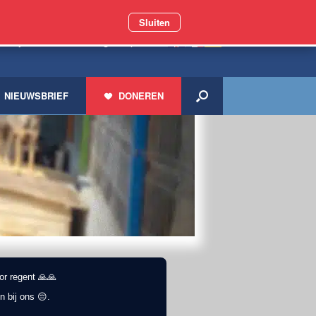
Sluiten
 miljoen zwerfdieren geholpen
NIEUWSBRIEF
DONEREN
or regent 🙏🙏
n bij ons 😔.